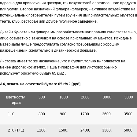
адресно для привлечения граждан, как покупателей определенного продукта
или услуги. Второе назначений флаера (флаерса) - активное воздействие на
потенциальных потребителей путём вручения им пригласительных билетов в
театр, клуб, ресторан или другое публичное заведение.
Дизайн буклета или флаера мы разрабатываем как правило
самостоятельно
,
либо совместно с заказчиком на основе присланных им макетов. Исходные
материалы лучше предоставлять согласно требованиям с хорошим
разрешением и, желательно в дизайнерском формате.
Листовка имеет то же назначение, что и буклет, только выполняется на
менее дорогих носителях. Наша типография для листовок обычно
использует
офсетную
бумагу 65 г/м
2
.
А4, печать на офсетной бумаге 65 г/м
2
[руб]
цветность/
500
1000
2000
3000
5000
тираж
1+0
800
900.
1700.
2600.
3500.
2+0 (1+1)
1200.
1500.
2400.
3300.
5000.