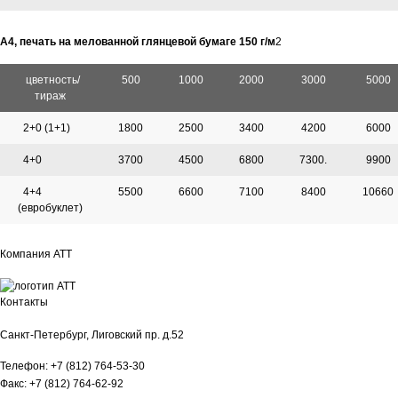
А4, печать на мелованной глянцевой бумаге 150 г/м
2
цветность/
500
1000
2000
3000
5000
тираж
2+0 (1+1)
1800
2500
3400
4200
6000
4+0
3700
4500
6800
7300.
9900
4+4
5500
6600
7100
8400
10660
(евробуклет)
Компания АТТ
Контакты
Санкт-Петербург, Лиговский пр. д.52
Телефон: +7 (812) 764-53-30
Факс: +7 (812) 764-62-92