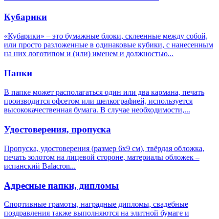
Кубарики
«Кубарики» – это бумажные блоки, склеенные между собой,
или просто разложенные в одинаковые кубики, с нанесенным
на них логотипом и (или) именем и должностью...
Папки
В папке может располагаться один или два кармана, печать
производится офсетом или шелкографией, используется
высококачественная бумага. В случае необходимости,...
Удостоверения, пропуска
Пропуска, удостоверения (размер 6х9 см), твёрдая обложка,
печать золотом на лицевой стороне, материалы обложек –
испанский Balacron...
Адресные папки, дипломы
Спортивные грамоты, наградные дипломы, свадебные
поздравления также выполняются на элитной бумаге и