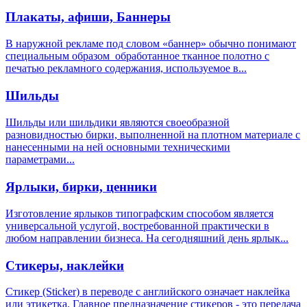
Плакаты, афиши, Баннеры
В наружной рекламе под словом «баннер» обычно понимают
специальным образом обработанное тканное полотно с
печатью рекламного содержания, используемое в...
Шильды
Шильды или шильдики являются своеобразной
разновидностью бирки, выполненной на плотном материале с
нанесенными на ней основными техническими
параметрами...
Ярлыки, бирки, ценники
Изготовление ярлыков типографским способом является
универсальной услугой, востребованной практически в
любом направлении бизнеса. На сегодняшний день ярлык...
Стикеры, наклейки
Стикер (Sticker) в переводе с английского означает наклейка
или этикетка. Главное предназначение стикеров - это передача