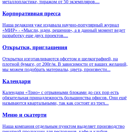
металлопластике, тиражом от 50 экземпляров....
Корпоративная пресса
Наша редакция уже издавала научно-популярный журнал
«МИР» - «Мысли, идеи, решения», а в данный момент ведет
разработку еще двух проектов....
Открытки, приглашения
Открытки изготавливаются офсетом и шелкографией, на
плотной бумаге, от 200г/м. В зависимости от ваших желаний,
мы можем подобрать материалы, цвета, произвести...
Календари
Календари «Трио» с отрывными блоками до сих пор есть
обязательная принадлежность большинства офисов. Они ещё
называются квартальными, так как состоят из трех...
Меню и скатерти
Наша компания отдельным пунктом выделяет производство
печатной продукции для ресторанов, кафе и клубов.