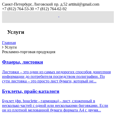
Санкт-Петербург, Лиговский пр. д.52 arttitul@gmail.com
+7 (812)
764-53-30
+7 (812)
764-62-92
Услуги
Главная
Услуги
Рекламно-торговая продукция
Флаеры, листовки
Листовки – это один из самых недорогих способов донесения
информации до потребителя посредством полиграфии. По
сути листовка – это просто лист бумаги, который не...
Буклеты, прайс-каталоги
Буклет (фр. bouclette - гармошка) - лист, сложенный в
несколько частей с одной или несколькими биговками. Если
он из плотной мелованной бумаги формата А4 с двумя...