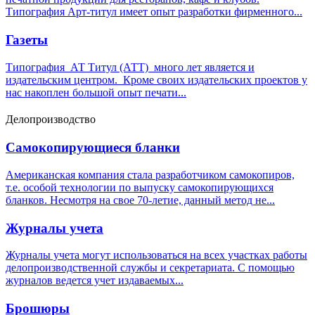
Типография Арт-титул имеет опыт разработки фирменного...
Газеты
Типография АТ Титул (АТТ) много лет является и
издательским центром. Кроме своих издательских проектов у
нас накоплен большой опыт печати...
Делопроизводство
Самокопирующиеся бланки
Американская компания стала разработчиком самокопиров,
т.е. особой технологии по выпуску самокопирующихся
бланков. Несмотря на свое 70-летие, данный метод не...
Журналы учета
Журналы учета могут использоваться на всех участках работы
делопроизводственной службы и секретариата. С помощью
журналов ведется учет издаваемых...
Брошюры